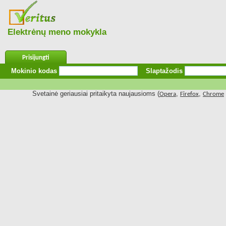
Elektrėnų meno mokykla
Prisijungti
Mokinio kodas
Slaptažodis
Svetainė geriausiai pritaikyta naujausioms (
,
,
Opera
Firefox
Chrome