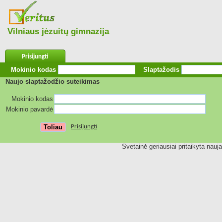
Vilniaus jėzuitų gimnazija
Prisijungti
Mokinio kodas
Slaptažodis
Naujo slaptažodžio suteikimas
Mokinio kodas
Mokinio pavardė
Prisijungti
Svetainė geriausiai pritaikyta nauj