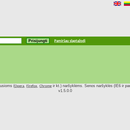
Pamiršau slaptažodį
ausioms (
,
,
ir kt.) naršyklėms. Senos naršyklės (IE6 ir pan
Opera
Firefox
Chrome
v1.5.0.0