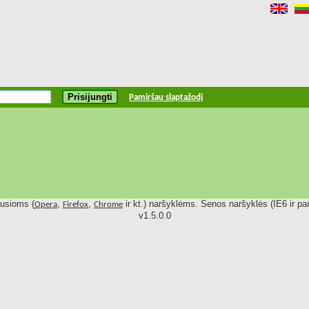
Pamiršau slaptažodį
ausioms (
,
,
ir kt.) naršyklėms. Senos naršyklės (IE6 ir pan
Opera
Firefox
Chrome
v1.5.0.0