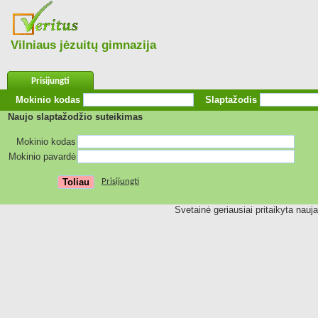
Vilniaus jėzuitų gimnazija
Prisijungti
Mokinio kodas
Slaptažodis
Naujo slaptažodžio suteikimas
Mokinio kodas
Mokinio pavardė
Prisijungti
Svetainė geriausiai pritaikyta nauj