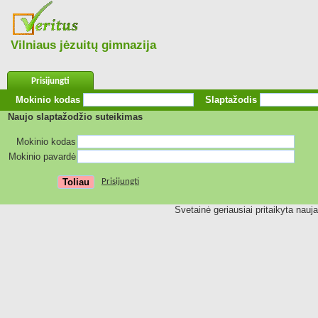
Vilniaus jėzuitų gimnazija
Prisijungti
Mokinio kodas
Slaptažodis
Naujo slaptažodžio suteikimas
Mokinio kodas
Mokinio pavardė
Prisijungti
Svetainė geriausiai pritaikyta nauj