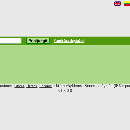
Pamiršau slaptažodį
ausioms (
,
,
ir kt.) naršyklėms. Senos naršyklės (IE6 ir pan
Opera
Firefox
Chrome
v1.5.0.0