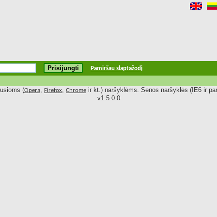
Pamiršau slaptažodį
ausioms (
,
,
ir kt.) naršyklėms. Senos naršyklės (IE6 ir pan
Opera
Firefox
Chrome
v1.5.0.0