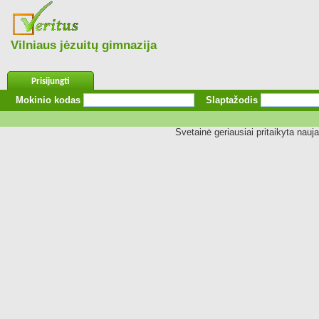
Vilniaus jėzuitų gimnazija
Prisijungti
Mokinio kodas
Slaptažodis
Svetainė geriausiai pritaikyta nauj