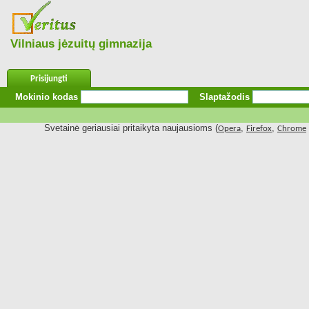
Vilniaus jėzuitų gimnazija
Prisijungti
Mokinio kodas
Slaptažodis
Svetainė geriausiai pritaikyta naujausioms (
,
,
Opera
Firefox
Chrome