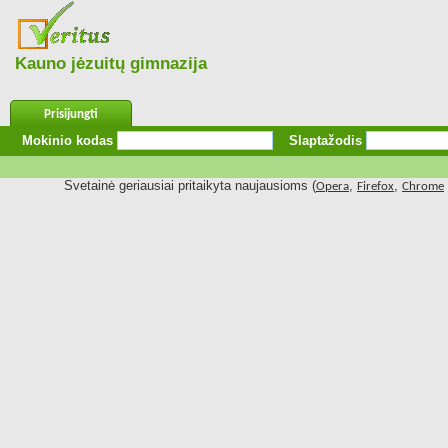
Kauno jėzuitų gimnazija
Prisijungti
Mokinio kodas
Slaptažodis
Svetainė geriausiai pritaikyta naujausioms (
,
,
Opera
Firefox
Chrome