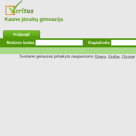
Kauno jėzuitų gimnazija
Prisijungti
Mokinio kodas
Slaptažodis
Svetainė geriausiai pritaikyta naujausioms (
,
,
Opera
Firefox
Chrome