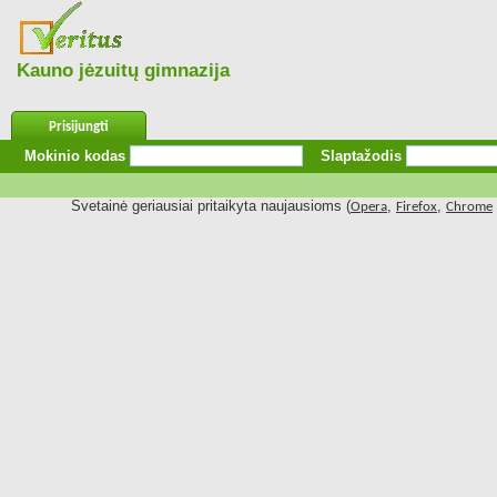
Kauno jėzuitų gimnazija
Prisijungti
Mokinio kodas
Slaptažodis
Svetainė geriausiai pritaikyta naujausioms (
,
,
Opera
Firefox
Chrome