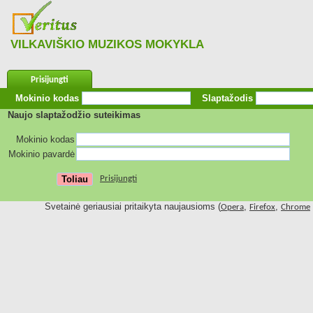
VILKAVIŠKIO MUZIKOS MOKYKLA
Prisijungti
Mokinio kodas
Slaptažodis
Naujo slaptažodžio suteikimas
Mokinio kodas
Mokinio pavardė
Prisijungti
Svetainė geriausiai pritaikyta naujausioms (
,
,
Opera
Firefox
Chrome